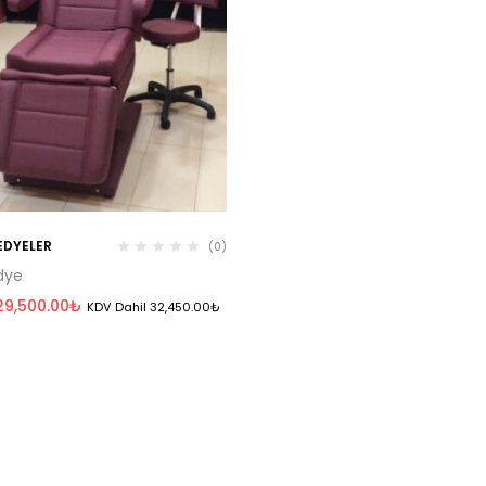
SEDYELER
(0)
edye
29,500.00
₺
KDV Dahil
32,450.00
₺