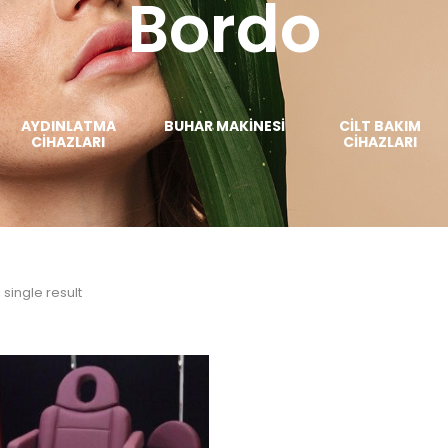
Bordo
AYDINLATMA
BUHAR MAKINESI
CILT BAKIM
CIHAZLARI
CIHAZLARI
single result