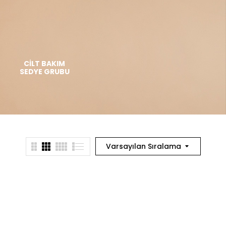
CILT BAKIM
DÖVME SILME
EJETERLER
SEDYE GRUBU
CIHAZLARI
Varsayılan Sıralama