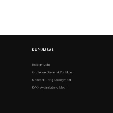
KURUMSAL
Hakkımızda
Gizlilik ve Güvenlik Politikası
Mesafeli Satış Sözleşmesi
KVKK Aydınlatma Metni