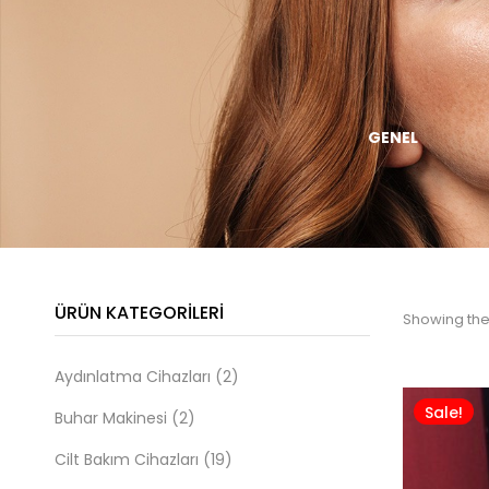
VÜCUT
ZAYIFLAMA
GENEL
ŞEKILLENDIRME
CIHAZLARI
CIHAZLARI
ÜRÜN KATEGORILERI
Showing the 
Aydınlatma Cihazları
(2)
Sale!
Buhar Makinesi
(2)
Cilt Bakım Cihazları
(19)