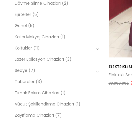
Dövme Silme Cihazları
(2)
Ejeterler
(5)
Genel
(5)
Kalıcı Makyaj Cihazları
(1)
Koltuklar
(11)
Lazer Epilasyon Cihazları
(3)
ELEKTRIKLI 
Sedye
(7)
Elektrikli S
Tabureler
(3)
33,000.00
₺
Tırnak Bakım Cihazları
(1)
Vücut Şekillendirme Cihazları
(1)
Zayıflama Cihazları
(7)