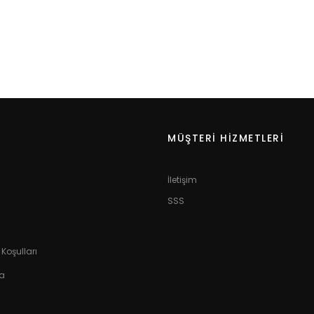
MÜŞTERI HIZMETLERI
İletişim
SSS
Koşulları
ma