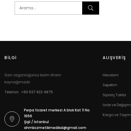
BİLGİ
ALIŞVERİŞ
Sizin özgünlüğünüz bizim ilham
Hesabım
kaynağımızdır.
Sepetim
Telefon: +90 537 822 4875
Sipariş Takibi
İade ve Değişim 
Perpa ticaret merkezi A blok Kat 11 No
Kargo ve Taşı
1656
Şişli / İstanbul
ahmkozmetikmedikal@gmail.com