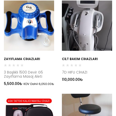
ZAYIFLAMA CIHAZLARI
CILT BAKIM CIHAZLARI
3 Başlıklı 1500 Devir G5
7D HIFU CİHAZI
Zayıflama Masaj Aleti
110,000.00
₺
5,500.00
₺
KDV Dahil
6,050.00
₺