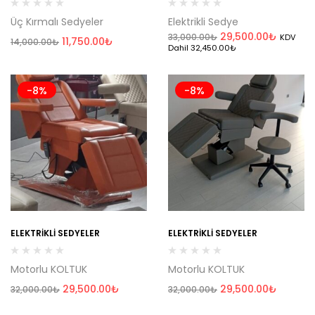
Üç Kırmalı Sedyeler
Elektrikli Sedye
29,500.00
₺
33,000.00
₺
KDV
11,750.00
₺
14,000.00
₺
Dahil
32,450.00
₺
-8%
-8%
ELEKTRIKLI SEDYELER
ELEKTRIKLI SEDYELER
Motorlu KOLTUK
Motorlu KOLTUK
29,500.00
₺
29,500.00
₺
32,000.00
₺
32,000.00
₺