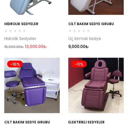
HIDROLIK SEDYELER
CILT BAKIM SEDYE GRUBU
Hidrolik Sedyeler
Üç Kırmalı Sedye
13,000.00
₺
9,000.00
₺
15,000.00
₺
-16%
-11%
CILT BAKIM SEDYE GRUBU
ELEKTRIKLI SEDYELER