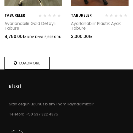
TABURELER
TABURELER
Ayarlanabilir Gold Detaylı
Ayarlanabilir Plastik Ayak
Tabure
Tabure
4,750.00
₺
3,000.00
₺
KDV Dahil
5,225.00
₺
LOADMORE
BİLGİ
Sizin özgünlüğünüz bizim ilham kaynağımızdır.
Telefon: +90 537 822 4875