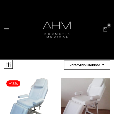
0
Varsayılan Sıralama
-13%